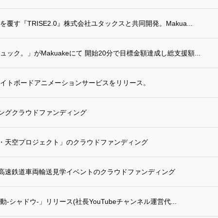
す『TRISE2.0』株式会社ユタックスと共同開発。Makua...
ック。」がMakuakeにて 開始20分で目標金額達成し総支援額...
行ホワイトボードアニメーションサービスをリリース。
リングクラウドファンディング
上・天空プロジェクト」のクラウドファンディング
国高速鉄道車両輸送見学イベントのクラウドファンディング
社動-シャドウ-」リリース(社長YouTubeチャンネル運営代...