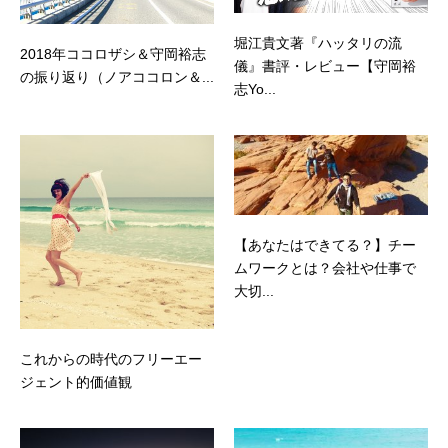
堀江貴文著『ハッタリの流
2018年ココロザシ＆守岡裕志
儀』書評・レビュー【守岡裕
の振り返り（ノアココロン＆...
志Yo...
【あなたはできてる？】チー
ムワークとは？会社や仕事で
大切...
これからの時代のフリーエー
ジェント的価値観