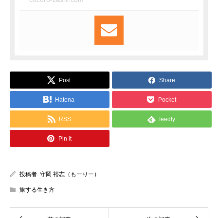
Post
Share
Hatena
Pocket
RSS
feedly
Pin it
投稿者:
守岡 裕志（もーりー）
旅する生き方