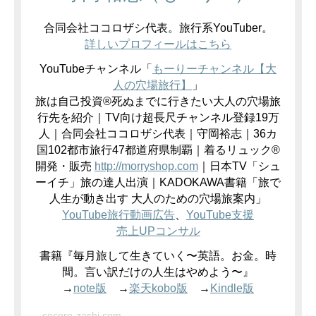
合同会社ココロザシ代表。旅行系YouTuber。
詳しいプロフィールはこちら
YouTubeチャンネル「
もーりーチャンネル【大
人の穴場旅行】
」
旅は自己投資®死ぬまでに行きたい大人の穴場旅
行先を紹介｜TV向け超長尺チャンネル登録19万
人｜合同会社ココロザシ代表｜守岡裕志｜36カ
国102都市旅行47都道府県制覇｜着るリュック®
開発・販売
http://
morryshop.com
｜日本TV「シュ
ーイチ」旅の達人出演｜KADOKAWA書籍「旅で
人生が動き出す 大人のための穴場旅案内」
YouTube旅行動画広告
、
YouTube支援
売上UPコンサル
書籍『毎月旅して生きていく〜英語。お金。時
間。言い訳だけの人生はやめよう〜』
→
note版
→
楽天kobo版
→
Kindle版
cocoro-zashi.com