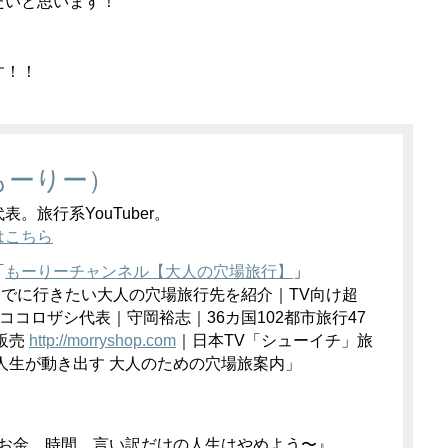
たいと思います！
す！！
もーりー）
。旅行系YouTuber。
はこちら
「
もーりーチャンネル【大人の穴場旅行】
」
までに行きたい大人の穴場旅行先を紹介｜TV向け超
ココロザシ代表｜守岡裕志｜36カ国102都市旅行47
販売
http://
morryshop.com
｜日本TV「シューイチ」旅
で人生が動き出す 大人のための穴場旅案内」
お金。時間。言い訳だけの人生はやめよう〜』