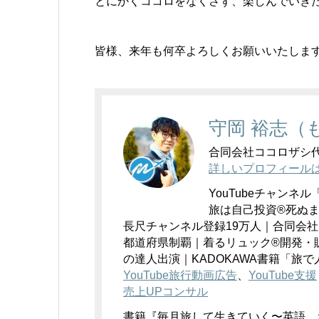
とにかくココロをなくさず、楽しんでいき
皆様、来年も何卒よろしくお願いいたしま
守岡 裕志（
合同会社ココロザシ代表
詳しいプロフィール
YouTubeチャンネル
旅は自己投資®死ぬ
長尺チャンネル登録19万人｜合同会社
都道府県制覇｜着るリュック®開発・
の達人出演｜KADOKAWA書籍「旅
YouTube旅行動画広告
、
YouTube支援
売上UPコンサル
書籍『毎月旅して生きていく〜英語。